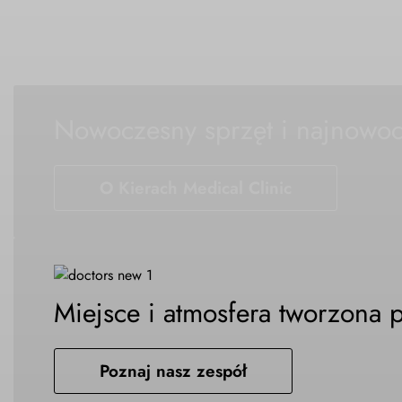
Nowoczesny sprzęt i najnowocz
O Kierach Medical Clinic
Miejsce i atmosfera tworzona p
Poznaj nasz zespół