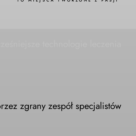
TO MIEJSCA TWORZONE Z PASJI
eśniejsze technologie leczenia
rzez zgrany zespół specjalistów