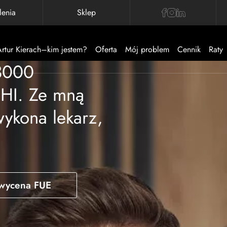
lenia
Sklep
Artur Kierach–kim jestem?
Oferta
Mój problem
Cennik
Raty
3000
HI. Ze mną
ykona lekarz,
wycena FUE